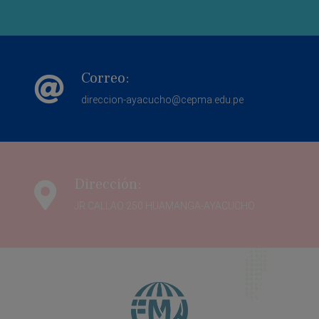
Correo:
direccion-ayacucho@cepma.edu.pe
Dirección:
JR CALLAO 250 HUAMANGA-AYACUCHO