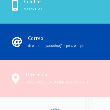
Celular:
933263190
Correo:
direccion-ayacucho@cepma.edu.pe
Dirección:
JR CALLAO 250 HUAMANGA-AYACUCHO